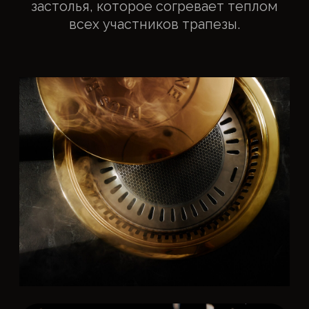
Меню ресторана
Премиальное мясо, говядина
вагю и Dry Aged
Меню барбекю Amba порадует настоящих
гурманов. Мраморные отрубы, вагю высшей
категории А5 из Японии и Dry Aged by Amba —
мясо сухого вызревания с глубоким вкусом
умами.