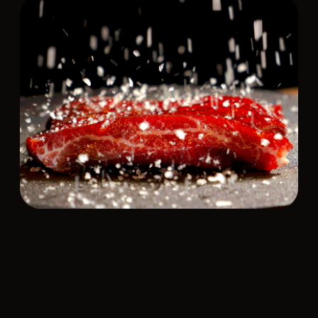
Кухня
Там, где мясо и вино говорят
на одном языке
К каждому отрубу — свое вино. Подобранное
не для галочки, а под конкретный вкус
и мраморность. Правильный бокал меняет вкус
так же, как верная прожарка.