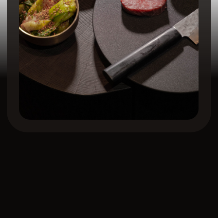
с характером
Панорамный ресторан Amba
расположился на 14 этаже МФК
«Бурный». Из окон открывается
роскошный вид на город, а интерьер,
вдохновленный эстетикой коренных
северных племен Приморья, чарует
и расслабляет.
Столы оборудованы настоящими
жаровнями — это сердце любого
застолья, которое согревает теплом
всех участников трапезы.