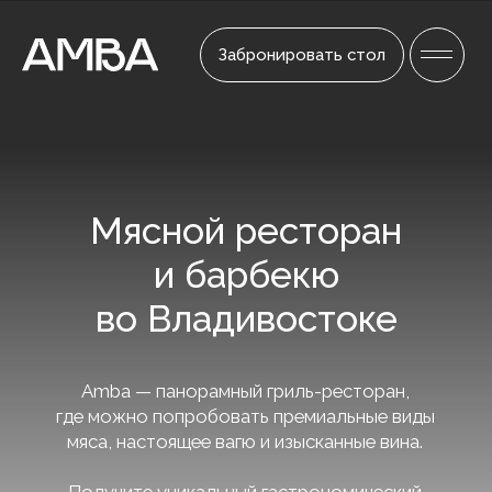
Забронировать стол
Мясной ресторан
и барбекю
во Владивостоке
Amba — панорамный гриль-ресторан,
где можно попробовать премиальные виды
мяса, настоящее вагю и изысканные вина.
Получите уникальный гастрономический
опыт, пожарьте мясо на саможаре
и насладитесь шикарным видом на город.