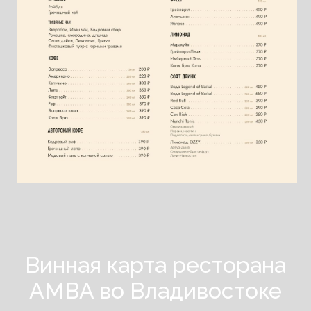
Винная карта ресторана
AMBA во Владивостоке