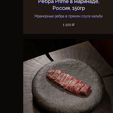
Ребра Prime в маринаде,
Россия, 150гр
Мраморные ребра в пряном соусе кальби
1 100
₽