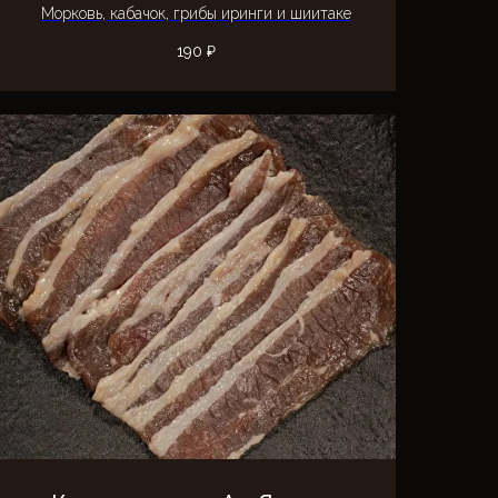
Морковь, кабачок, грибы иринги и шиитаке
190
₽