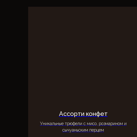
Ассорти конфет
Уникальные трюфели с мисо, розмарином и
сычуаньским перцем