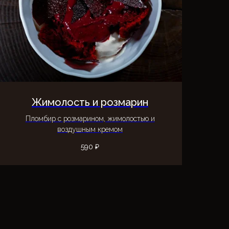
Жимолость и розмарин
Пломбир с розмарином, жимолостью и
воздушным кремом
590
₽