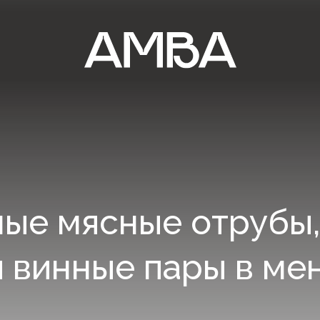
ые мясные отрубы,
и винные пары в м