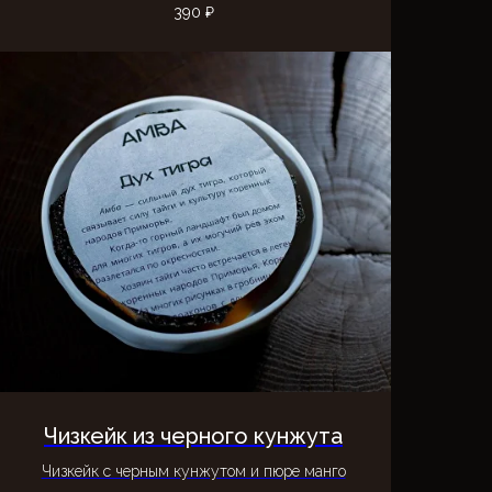
390
₽
Чизкейк из черного кунжута
Чизкейк с черным кунжутом и пюре манго