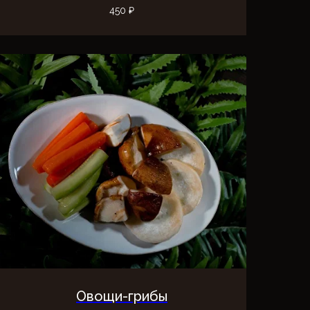
450
₽
Овощи-грибы