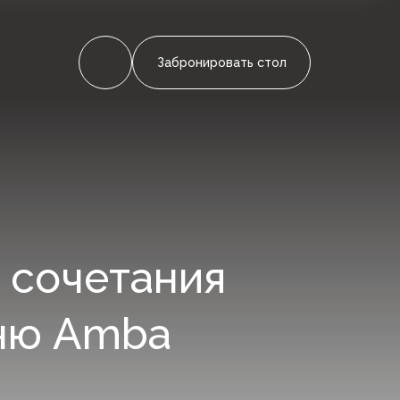
Забронировать стол
 сочетания
еню Amba