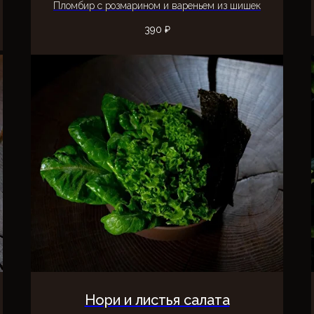
Пломбир с розмарином и вареньем из шишек
390
₽
Нори и листья салата