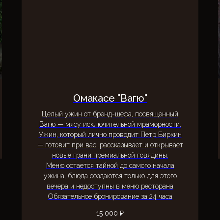
Омакасе "Вагю"
Целый ужин от бренд-шефа, посвященный
Вагю — мясу исключительной мраморности.
Ужин, который лично проводит Петр Биркин
— готовит при вас, рассказывает и открывает
новые грани премиальной говядины.
Меню остается тайной до самого начала
ужина, блюда создаются только для этого
вечера и недоступны в меню ресторана
Обязательное бронирование за 24 часа
15 000
₽