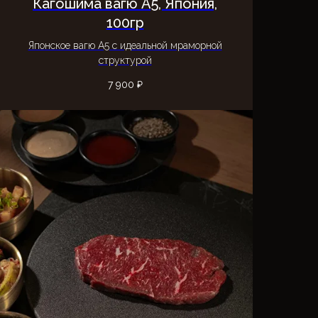
Кагошима вагю А5, Япония,
100гр
Японское вагю А5 с идеальной мраморной
структурой
7 900
₽