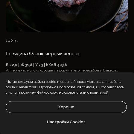
140 г.
Говядина Фланк, черный чеснок
Б 22,0 | Ж 31,8 | У 7,3 | ККАЛ 403,6
Аллергены: молоко коровье и продукты его переработки (лактоза),
орехи и продукт его переработки, рыба и продукты ее переработки,
соя и продукты ее переработки
Мы используем файлы cookie и сервис Яндекс Метрика для работы
сайта и аналитики. Продолжая пользоваться сайтом, вы соглашаетесь
с использованием файлов cookie в соответствии с
политикой
Хорошо
Настройки Cookies