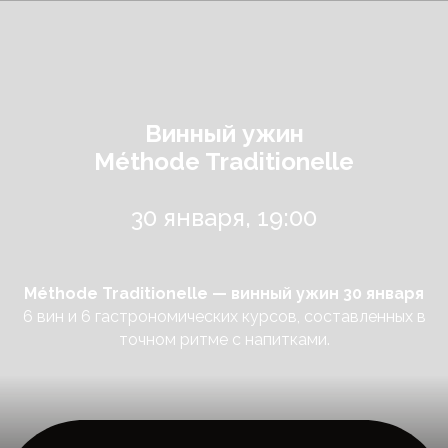
Винный ужин
Méthode Traditionelle
30 января, 19:00
Méthode Traditionelle
— винный ужин 30 января
6 вин и 6 гастрономических курсов, составленных в
точном ритме с напитками.