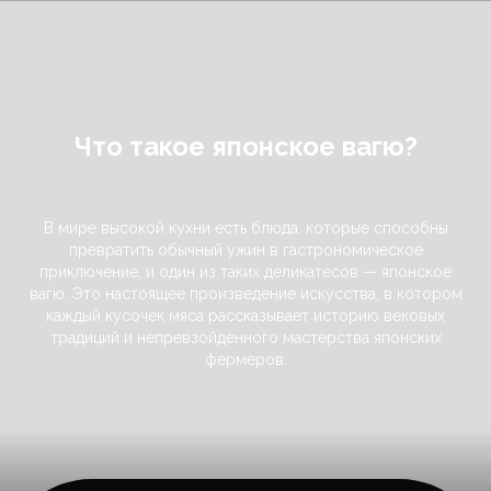
Что такое японское вагю?
В мире высокой кухни есть блюда, которые способны
превратить обычный ужин в гастрономическое
приключение, и один из таких деликатесов — японское
вагю. Это настоящее произведение искусства, в котором
каждый кусочек мяса рассказывает историю вековых
традиций и непревзойденного мастерства японских
фермеров.