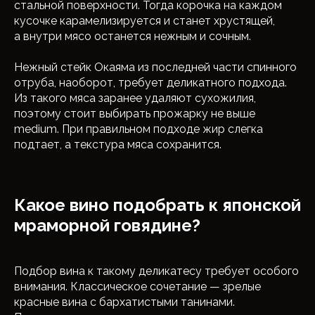
стальной поверхности. Тогда корочка на каждом
кусочке карамелизируется и станет хрустящей,
а внутри мясо останется нежным и сочным.
Нежный стейк Окаяма из последней части спинного
отруба, наоборот, требует деликатного подхода.
Политика в отношении обработки
Из такого мяса заранее удаляют сухожилия,
персональных данных
поэтому стоит выбирать прожарку не выше
Пользовательское соглашение
medium. При правильном подходе жир слегка
подтает, а текстура мяса сохранится.
Какое вино подобрать к японской
мраморной говядине?
Подбор вина к такому деликатесу требует особого
внимания. Классическое сочетание — зрелые
красные вина с бархатистыми танинами.