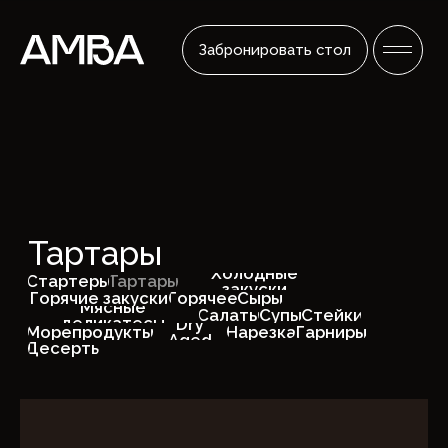
Забронировать стол
Тартары
Холодные
Стартеры
Тартары
закуски
Горячие закуски
Горячее
Сыры
Мясные
Салаты
Супы
Стейки
деликатесы
Dry
Морепродукты
Нарезка
Гарниры
Aged
Десерты