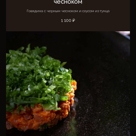
чесноком
Говядина с черным чесноком и соусом из тунца
1 100
₽
Забронируйте стол
в
ресторане
Amba
Свяжемся с вами сразу после
получения заявки и уточним
все детали