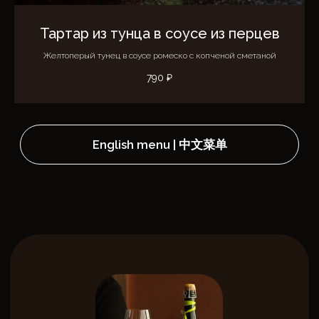
Тартар из тунца в соусе из перцев
+7
Желтоперый тунец в соусе ромеско с копченой сметаной
790
₽
Я согласен на обработку
персональных данных
в соответствии с
Политикой
в отношении обработки
персональных данных
Я принимаю условия
Пользовательского соглашения