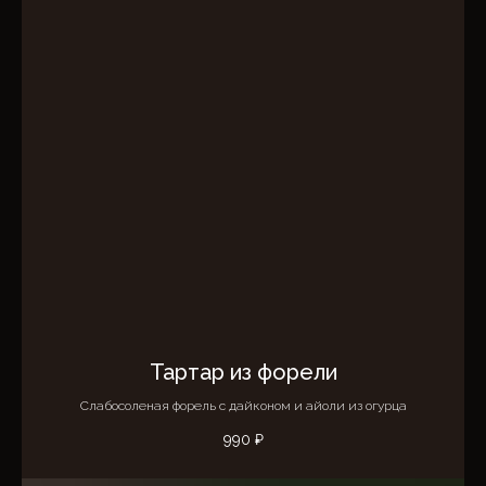
Тартар из форели
Слабосоленая форель с дайконом и айоли из огурца
990
₽